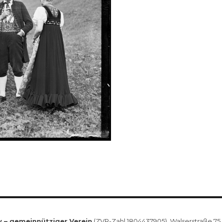
v – gemeinnütziger Verein
(ZVR-Zahl 1804437905), Walserstraße 75, 