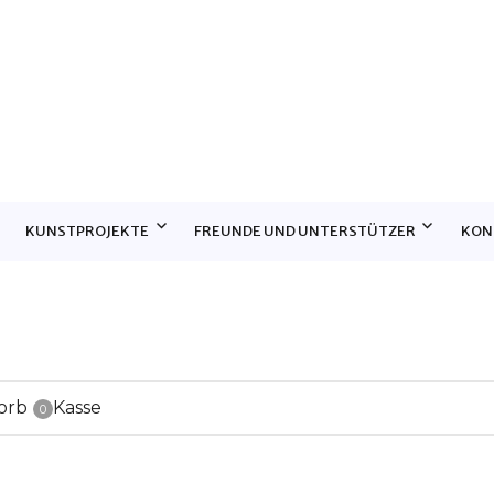
E
KUNSTPROJEKTE
FREUNDE UND UNTERSTÜTZER
KON
orb
Kasse
0