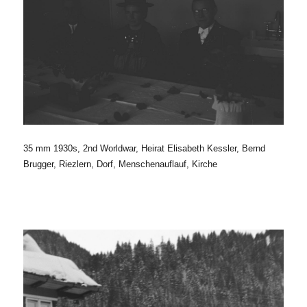
35 mm 1930s, 2nd Worldwar, Heirat Elisabeth Kessler, Bernd
Brugger, Riezlern, Dorf, Menschenauflauf, Kirche