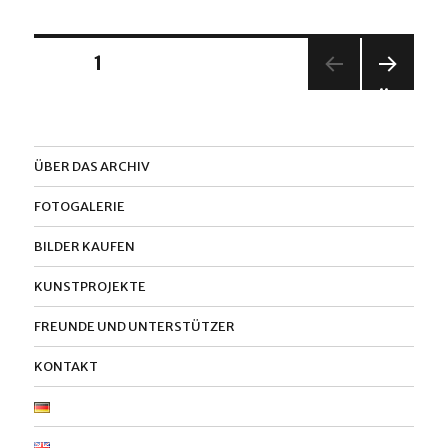
Seitennummerierung
SEITE
1
NÄC
der
HSTE
SEIT
Beiträge
E
ÜBER DAS ARCHIV
FOTOGALERIE
BILDER KAUFEN
KUNSTPROJEKTE
FREUNDE UND UNTERSTÜTZER
KONTAKT