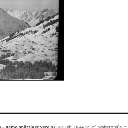
v – gemeinnütziger Verein
(ZVR-Zahl 1804437905), Walserstraße 75, 