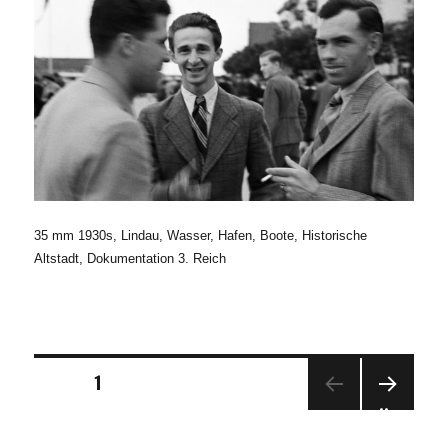
35 mm 1930s, Lindau, Wasser, Hafen, Boote, Historische
Altstadt, Dokumentation 3. Reich
Seitennummerierung
SEITE
1
NÄC
der
HSTE