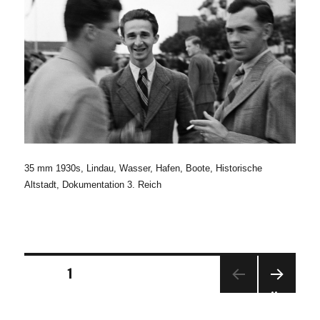
35 mm 1930s, Lindau, Wasser, Hafen, Boote, Historische
Altstadt, Dokumentation 3. Reich
Seitennummerierung
SEITE
1
NÄC
der
HSTE