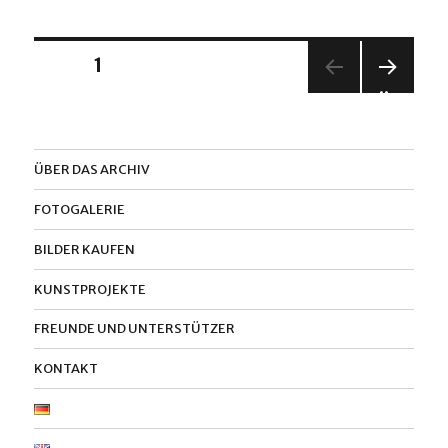
Seitennummerierung
SEITE
1
NÄC
der
HSTE
SEIT
Beiträge
E
ÜBER DAS ARCHIV
FOTOGALERIE
BILDER KAUFEN
KUNSTPROJEKTE
FREUNDE UND UNTERSTÜTZER
KONTAKT