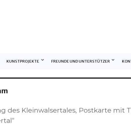
E
KUNSTPROJEKTE
FREUNDE UND UNTERSTÜTZER
KON
mm
des Kleinwalsertales, Postkarte mit T
rtal“