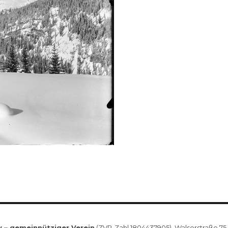
v – gemeinnütziger Verein
(ZVR-Zahl 1804437905), Walserstraße 75, 