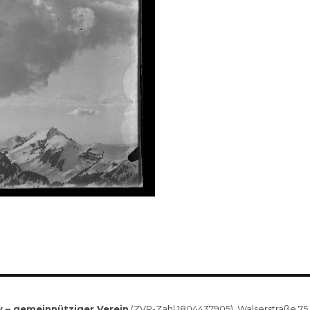
v – gemeinnütziger Verein
(ZVR-Zahl 1804437905), Walserstraße 75, 